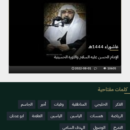
عاشوراء 1444هـ
يدة زينب ع نقضا و إثباتًا -
الإمام الحسن عليه السلام والثورة الحسينية
2022-08-01
10605
كلمات مفتاحية
الفكر
الخليجي
المناطقية
وفيات
أمير
الجاسم
الرياضة
همسات
الياسين
الياسين
العلامة
ابو عدنان
التدرج
الوصول
الهدف السامي