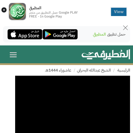
المطيرفي
×
View
حمل التطبيق من متجر Google PLAY
FREE - In Google Play
حمل تطبيق
المطيرفي
الرئيسية
الشيخ عبدالله البحراني
عاشوراء 1444هـ