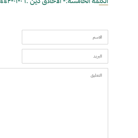
الكلمة الخامسة:- الأخلاق دين .٠٦-٠١-١٤٤٢