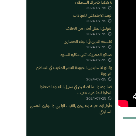
6 هكذا يتحرك الشيطان
2024-07-15
البعد الاجتماعي للعبادات
2024-07-15
التوثيق المالي أمان من الخلاف
2024-07-15
فلسفة الدين في البناء الحضاري
2024-07-15
صنائع المعروف تقي مكاره السوء
2024-07-15
وكانو لنا عابدين العبودة النصر المغيب في المناهج
التربوية
2024-07-15
فما وهنوا لما اصابهم في سبيل الله وما ضعفوا
البطولة مفاهيم مغيب
2024-07-15
فأولياؤه بعزته يتعززون ,القرب الإلهي والتوازن النفسي
السلوكي