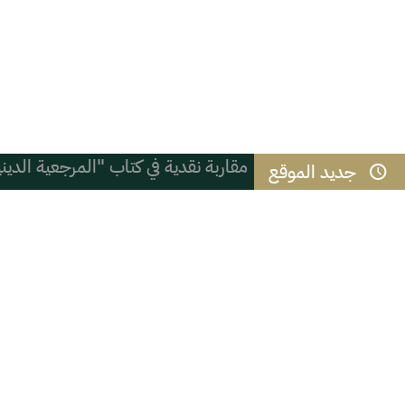
مقاربة نقدية في كتاب "المرجعية الدين
جديد الموقع
الموسى الصحية بالأحساء تنجز الأعمال 
مبادرة الأسعار التحفيزية لدعم تصدير ا
انطلاق المرحلة الأولى من مقابلات متطوعي ك
سعادة وكيل محافظة الأحساء يستقبل م
الاستخدام المبكر لوسائل التواصل الاج
العزيمة ثم المثابرة