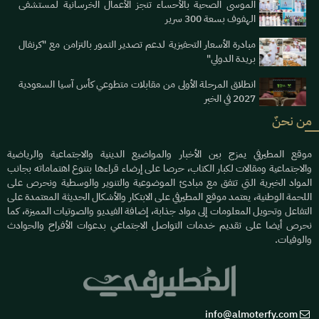
الموسى الصحية بالأحساء تنجز الأعمال الخرسانية لمستشفى
الهفوف بسعة 300 سرير
مبادرة الأسعار التحفيزية لدعم تصدير التمور بالتزامن مع "كرنفال
بريدة الدولي"
انطلاق المرحلة الأولى من مقابلات متطوعي كأس آسيا السعودية
2027 في الخبر
من نحنٌ
موقع المطيرفي يمزج بين الأخبار والمواضيع الدينية والاجتماعية والرياضية
والاجتماعية ومقالات لكبار الكتاب، حرصا على إرضاء قراءها بتنوع اهتماماته بجانب
المواد الخبرية التي تتفق مع مبادئ الموضوعية والتنوير والوسطية ونحرص على
اللحمة الوطنية، يعتمد موقع المطيرفي على الابتكار والأشكال الحديثة المعتمدة على
التفاعل وتحويل المعلومات إلى مواد جذابة، إضافة الفيديو والصوتيات المميزة، كما
نحرص أيضا على تقديم خدمات التواصل الاجتماعي بدعوات الأفراح والحوادث
والوفيات.
info@almoterfy.com