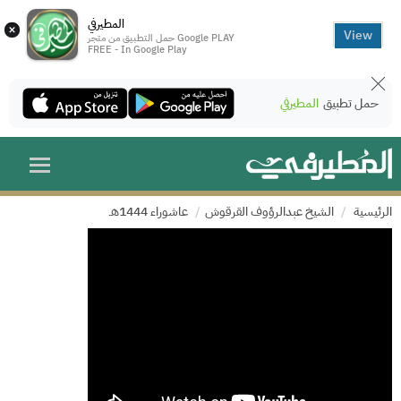
المطيرفي
×
View
حمل التطبيق من متجر Google PLAY
FREE - In Google Play
حمل تطبيق
المطيرفي
الرئيسية
الشيخ عبدالرؤوف القرقوش
عاشوراء 1444هـ