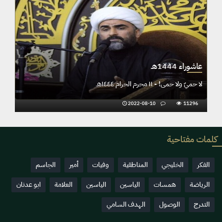
عاشوراء 1444هـ
لا حميّ ولا حمى! - ١١ محرم الحرام ١٤٤٤هـ
2022-08-10
11296
كلمات مفتاحية
الفكر
الخليجي
المناطقية
وفيات
أمير
الجاسم
الرياضة
همسات
الياسين
الياسين
العلامة
ابو عدنان
التدرج
الوصول
الهدف السامي