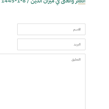
الفقر والغنى في ميزان الدين / 8-1-1445 /