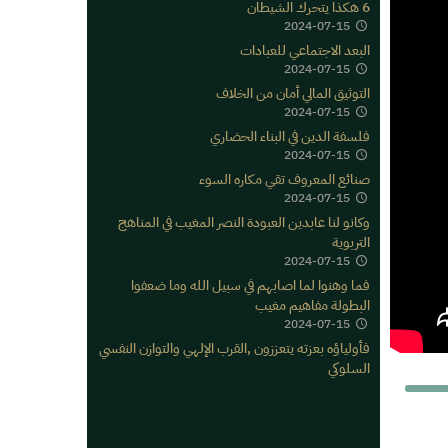
6 هكذا يتحرك الشيطان
2024-07-15
البعد الاجتماعي للعبادات
2024-07-15
التوثيق المالي أمان من الخلاف
2024-07-15
فلسفة الدين في البناء الحضاري
2024-07-15
صنائع المعروف تقي مكاره السوء
2024-07-15
وكانو لنا عابدين العبودة النصر المغيب في المناهج
التربوية
2024-07-15
فما وهنوا لما اصابهم في سبيل الله وما ضعفوا
البطولة مفاهيم مغيب
2024-07-15
فأولياؤه بعزته يتعززون ,القرب الإلهي والتوازن النفسي
السلوكي