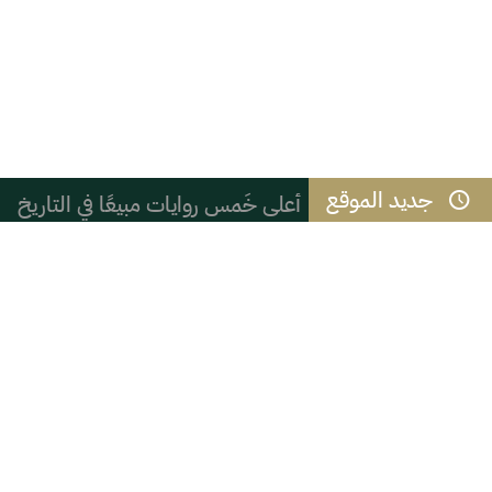
أعلى خَمس روايات مبيعًا في التاريخ
جديد الموقع
أمانة المعنى: من أين تستمد الأشياء 
عام / صدور أمر سامٍ بالموافقة على تع
احنا جيرانه – كريم الله وبن أخيه ال
مسيرة خلود
"لمحة من حركة تحقيق التراث العلمي