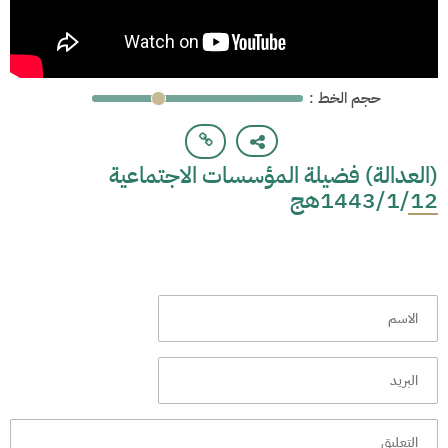
: حجم الخط
(العدالة) فضيلة المؤسسات الاجتماعية
1443/1/12هج