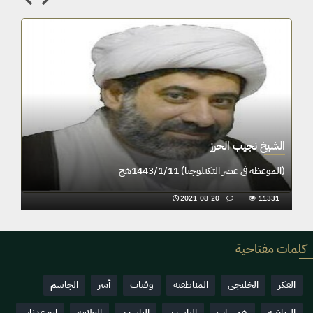
الشيخ نجيب الحرز
(الموعظة في عصر التكنلوجيا) 1443/1/11هج
2021-08-20
11331
كلمات مفتاحية
الفكر
الخليجي
المناطقية
وفيات
أمير
الجاسم
الرياضة
همسات
الياسين
الياسين
العلامة
ابو عدنان