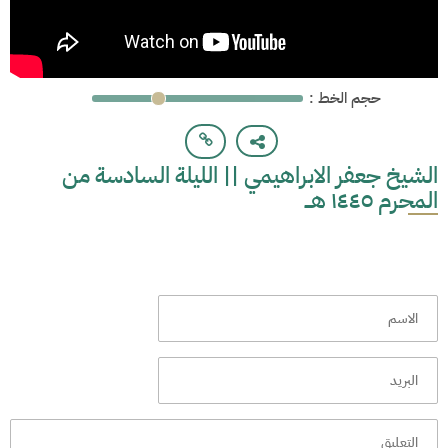
: حجم الخط
الشيخ جعفر الابراهيمي || الليلة السادسة من
المحرم ١٤٤٥ هـــ