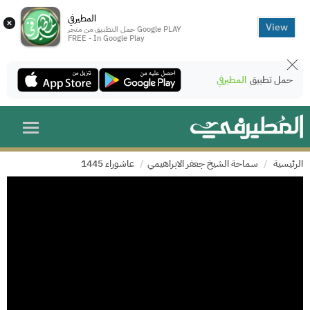
المطيرفي
×
View
حمل التطبيق من متجر Google PLAY
FREE - In Google Play
حمل تطبيق
المطيرفي
الرئيسية
سماحة الشيخ جعفر الابراهيمي
عاشوراء 1445