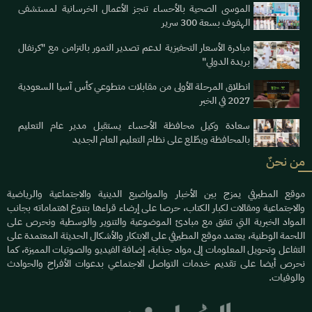
الموسى الصحية بالأحساء تنجز الأعمال الخرسانية لمستشفى
الهفوف بسعة 300 سرير
مبادرة الأسعار التحفيزية لدعم تصدير التمور بالتزامن مع "كرنفال
بريدة الدولي"
انطلاق المرحلة الأولى من مقابلات متطوعي كأس آسيا السعودية
2027 في الخبر
سعادة وكيل محافظة الأحساء يستقبل مدير عام التعليم
بالمحافظة ويطّلع على نظام التعليم العام الجديد
من نحنٌ
موقع المطيرفي يمزج بين الأخبار والمواضيع الدينية والاجتماعية والرياضية
والاجتماعية ومقالات لكبار الكتاب، حرصا على إرضاء قراءها بتنوع اهتماماته بجانب
المواد الخبرية التي تتفق مع مبادئ الموضوعية والتنوير والوسطية ونحرص على
اللحمة الوطنية، يعتمد موقع المطيرفي على الابتكار والأشكال الحديثة المعتمدة على
التفاعل وتحويل المعلومات إلى مواد جذابة، إضافة الفيديو والصوتيات المميزة، كما
نحرص أيضا على تقديم خدمات التواصل الاجتماعي بدعوات الأفراح والحوادث
والوفيات.