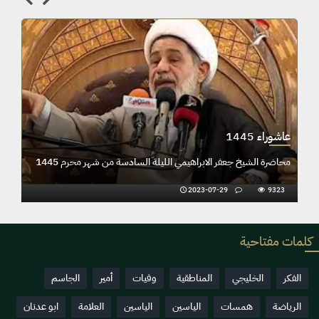
عاشوراء 1445
شهر محرم 1445ه
محاضرة الشيخ جعفر الابراهيمي الليلة السادسة من شهر مح
2023-07-29
9323
كلمات مفتاحية
الفكر
الخليجي
المناطقية
وفيات
أمير
الجاسم
الرياضة
همسات
الياسين
الياسين
العلامة
ابو عدنان