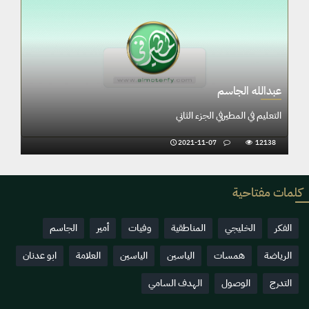
عبدالله الجاسم
التعليم في المطيرفي الجزء الثاني
2021-11-07
12138
كلمات مفتاحية
الفكر
الخليجي
المناطقية
وفيات
أمير
الجاسم
الرياضة
همسات
الياسين
الياسين
العلامة
ابو عدنان
التدرج
الوصول
الهدف السامي