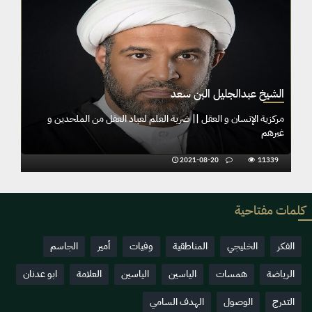
الشيخ عبدالجليل البن سعد
م لعباد العقل من الملحدين و
مركزية الإنسان و العقل || ضربة العلم لعباد
غيرهم
2021-08-20
11339
كلمات مفتاحية
الفكر
الخليجي
المناطقية
وفيات
أمير
الجاسم
الرياضة
همسات
الياسين
الياسين
العلامة
ابو عدنان
التدرج
الوصول
الهدف السامي