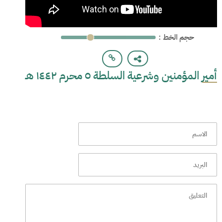
: حجم الخط
أمير المؤمنين وشرعية السلطة ٥ محرم ١٤٤٢ هـ