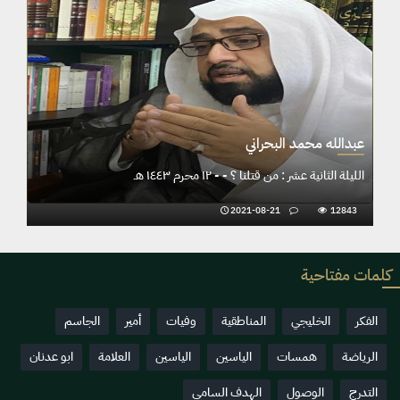
عبدالله محمد البحراني
الليلة الحادية عشر : قِيمةُ القِيم - الشيخ عبدالله البحراني - ١١ محرم ١٤٤٣
الليلة الثانية عشر : من قتلنا ؟ - - ١٢ محرم ١٤٤٣ هـ
2021-08-21
12843
كلمات مفتاحية
الفكر
الخليجي
المناطقية
وفيات
أمير
الجاسم
الرياضة
همسات
الياسين
الياسين
العلامة
ابو عدنان
التدرج
الوصول
الهدف السامي