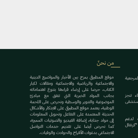
من نحنٌ
موقع المطيرفي يمزج بين الأخبار والمواضيع الدينية
لمرجعية
والاجتماعية والرياضية والاجتماعية ومقالات لكبار
الكتاب، حرصا على إرضاء قراءها بتنوع اهتماماته
ء تنجز
بجانب المواد الخبرية التي تتفق مع مبادئ
ستشفى
الموضوعية والتنوير والوسطية ونحرص على اللحمة
الوطنية، يعتمد موقع المطيرفي على الابتكار والأشكال
الحديثة المعتمدة على التفاعل وتحويل المعلومات
ة لدعم
إلى مواد جذابة، إضافة الفيديو والصوتيات المميزة،
"كرنفال
كما نحرص أيضا على تقديم خدمات التواصل
الاجتماعي بدعوات الأفراح والحوادث والوفيات.