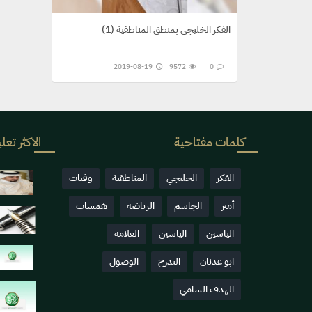
الفكر الخليجي بمنطق المناطقية (1)
2019-08-19
9572
0
كلمات مفتاحية
الاكثر تعلي
الفكر
الخليجي
المناطقية
وفيات
أمير
الجاسم
الرياضة
همسات
الياسين
الياسين
العلامة
ابو عدنان
التدرج
الوصول
الهدف السامي