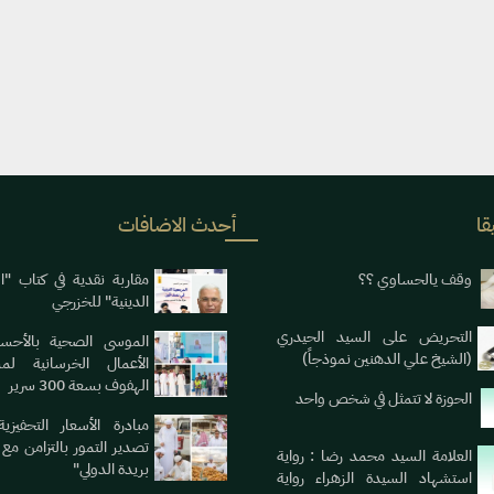
قا
أحدث الاضافات
وقف يالحساوي ؟؟
مقاربة نقدية في كتاب "ا
الدينية" للخزرجي
التحريض على السيد الحيدري
الموسى الصحية بالأحسا
(الشيخ علي الدهنين نموذجاً)
الأعمال الخرسانية لم
الهفوف بسعة 300 سرير
الحوزة لا تتمثل في شخص واحد
مبادرة الأسعار التحفيزي
تصدير التمور بالتزامن مع 
العلامة السيد محمد رضا : رواية
بريدة الدولي"
استشهاد السيدة الزهراء رواية