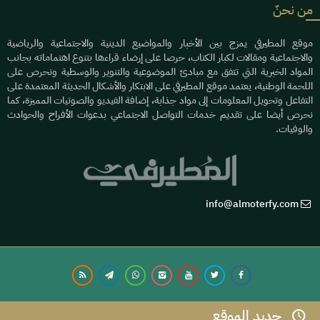
من نحنٌ
موقع المطيرفي يمزج بين الأخبار والمواضيع الدينية والاجتماعية والرياضية
والاجتماعية ومقالات لكبار الكتاب، حرصا على إرضاء قراءها بتنوع اهتماماته بجانب
المواد الخبرية التي تتفق مع مبادئ الموضوعية والتنوير والوسطية ونحرص على
اللحمة الوطنية، يعتمد موقع المطيرفي على الابتكار والأشكال الحديثة المعتمدة على
التفاعل وتحويل المعلومات إلى مواد جذابة، إضافة الفيديو والصوتيات المميزة، كما
نحرص أيضا على تقديم خدمات التواصل الاجتماعي بدعوات الأفراح والحوادث
والوفيات.
info@almoterfy.com
عام / صدور أمر سامٍ بالموافقة على تعيين أعضاء
مجالس مناطق المملكة الـ(13)
جديد الموقع