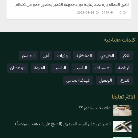
نادي العدالة يبرم عقد رعايته مع مجموعة الغدير بحضور جمع من الاعلام
2019-08-16
2444
0
كلمات مفتاحية
الفكر
الخليجي
المناطقية
وفيات
أمير
الجاسم
الرياضة
همسات
الياسين
الياسين
العلامة
ابو عدنان
التدرج
الوصول
الهدف السامي
الاكثر تعليقا
وقف يالحساوي ؟؟
التحريض على السيد الحيدري (الشيخ علي الدهنين نموذجاً)