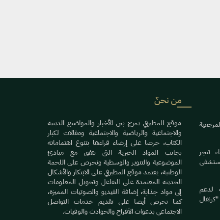
من نحنٌ
موقع المطيرفي يمزج بين الأخبار والمواضيع الدينية
لمرجعية
والاجتماعية والرياضية والاجتماعية ومقالات لكبار
الكتاب، حرصا على إرضاء قراءها بتنوع اهتماماته
ء تنجز
بجانب المواد الخبرية التي تتفق مع مبادئ
ستشفى
الموضوعية والتنوير والوسطية ونحرص على اللحمة
الوطنية، يعتمد موقع المطيرفي على الابتكار والأشكال
الحديثة المعتمدة على التفاعل وتحويل المعلومات
ة لدعم
إلى مواد جذابة، إضافة الفيديو والصوتيات المميزة،
"كرنفال
كما نحرص أيضا على تقديم خدمات التواصل
الاجتماعي بدعوات الأفراح والحوادث والوفيات.