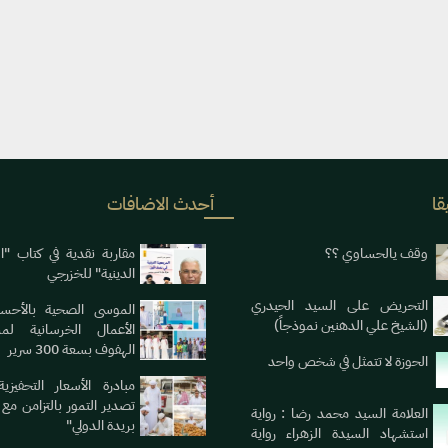
قا
أحدث الاضافات
وقف يالحساوي ؟؟
مقاربة نقدية في كتاب "ا
الدينية" للخزرجي
التحريض على السيد الحيدري
الموسى الصحية بالأحسا
(الشيخ علي الدهنين نموذجاً)
الأعمال الخرسانية لم
الهفوف بسعة 300 سرير
الحوزة لا تتمثل في شخص واحد
مبادرة الأسعار التحفيزي
تصدير التمور بالتزامن مع 
العلامة السيد محمد رضا : رواية
بريدة الدولي"
استشهاد السيدة الزهراء رواية