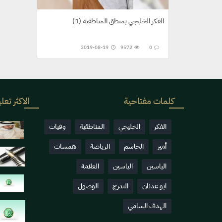
الفكر الخليجي بمنطق المناطقية (1)
2019-08-19
9572
0
كلمات مفتاحية
الاكثر تعلي
الفكر
الخليجي
المناطقية
وفيات
أمير
الجاسم
الرياضة
همسات
الياسين
الياسين
العلامة
ابو عدنان
التدرج
الوصول
الهدف السامي