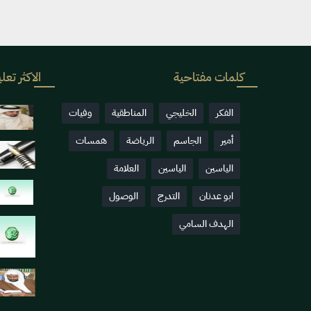
كلمات مفتاحية
الاكثر تعلي
الفكر
الخليجي
المناطقية
وفيات
أمير
الجاسم
الرياضة
همسات
الياسين
الياسين
العلامة
ابو عدنان
التدرج
الوصول
الهدف السامي