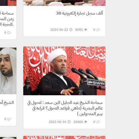
30 ألف سجل تجارة إلكترونية
سماحة ال
زمن المحج
الحجة المنتظر.
2023-06-22
8581
0
0
سماحة الشيخ عبد الجليل البن سعد : لتحول في
الشيخ أمج
عالم البشرية (ماهي قواعد التحول؟ قراءة في
سِير المتحولين )
0
2022-08-10
10468
0