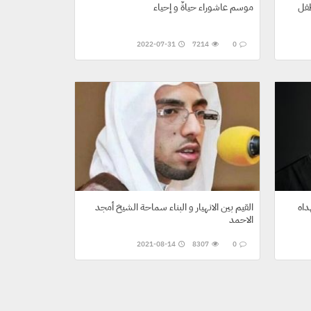
طفل
موسم عاشوراء حياةٌ و إحياء
2022-07-31
7214
0
داه
القيم بين الانهيار و البناء سماحة الشيخ أمجد
الاحمد
2021-08-14
8307
0