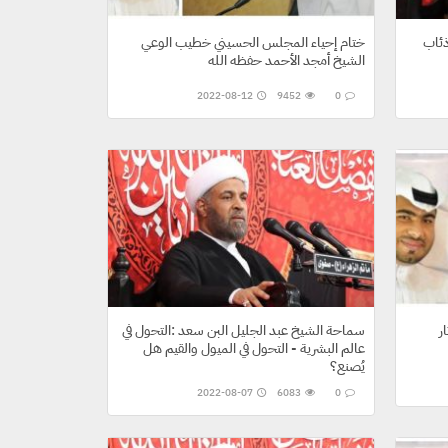
ذئاب
ختام إحياء المجلس الحسيني خطيب الوعي
الشيخ أمجد الأحمد حفظه الله
2022-08-12
9452
0
ر
سماحة الشيخ عبد الجليل البن سعد :التحول في
عالم البشرية - التحول في الميول والقيم هل
يُصنع؟
2022-08-07
6083
0