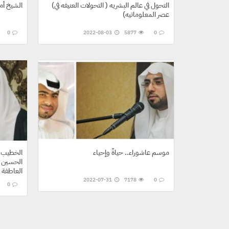
(التحول في عالم البشريه ( التحولات العنيفه في
الشيخ أم
عصر المعلوماتيه)
0
2022-08-03
5877
0
موسم عاشوراء.. حياةٌ وإحياء
الخطيب ا
العاطفة ا
2022-07-31
7178
0
0