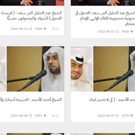
شيخ عبد الجليل البن سعد :التحول في
الشيخ عبد الجليل البن سعد : ( فريسة 
وبية محجوبية القائد الإلهي الإمام
التحول) الشواذ والمتحولون جنسيًّا
2022-08-14
9458
0
2022-08-15
9020
د الأحمد : | كي لا تخسر ابنك
الشيخ أمجد الأحمد : الجريمة أسبابٌ وآثا
2022-08-08
7911
0
2022-08-09
9278