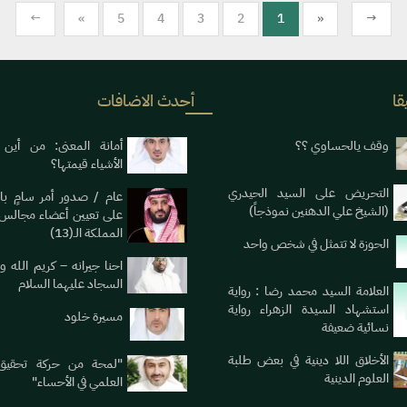
←
«
5
4
3
2
1
»
→
قا
أحدث الاضافات
وقف يالحساوي ؟؟
أمانة المعنى: من أين
الأشياء قيمتها؟
التحريض على السيد الحيدري
عام / صدور أمر سامٍ بال
(الشيخ علي الدهنين نموذجاً)
على تعيين أعضاء مجالس
المملكة الـ(13)
الحوزة لا تتمثل في شخص واحد
احنا جيرانه – كريم الله و
السجاد عليهما السلام
العلامة السيد محمد رضا : رواية
استشهاد السيدة الزهراء رواية
مسيرة خلود
نسائية ضعيفة
الأخلاق اللا دينية في بعض طلبة
"لمحة من حركة تحقيق 
العلوم الدينية
العلمي في الأحساء"