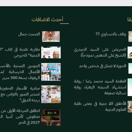
قا
أحدث الاضافات
وقف يالحساوي ؟؟
الصمت جمال
التحريض على السيد الحيدري
مقاربة نقدية في كتاب "ا
(الشيخ علي الدهنين نموذجاً)
الدينية" للخزرجي
الحوزة لا تتمثل في شخص واحد
الموسى الصحية بالأحسا
الأعمال الخرسانية لم
الهفوف بسعة 300 سرير
العلامة السيد محمد رضا : رواية
استشهاد السيدة الزهراء رواية
مبادرة الأسعار التحفيزي
نسائية ضعيفة
تصدير التمور بالتزامن مع 
بريدة الدولي"
الأخلاق اللا دينية في بعض طلبة
العلوم الدينية
انطلاق المرحلة الأولى من 
متطوعي كأس آسيا الس
2027 في الخبر