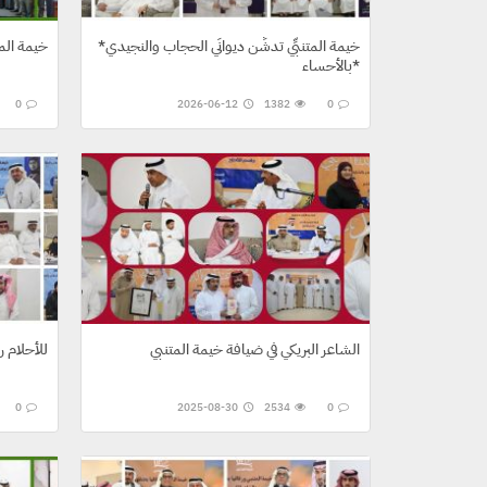
*خيمة المتنبِّي تدشِّن ديوانَي الحجاب والنجيدي
خيمة المت
بالأحساء*
0
2026-06-12
1382
0
الشاعر البريكي في ضيافة خيمة المتنبي
للأحلام ر
0
2025-08-30
2534
0