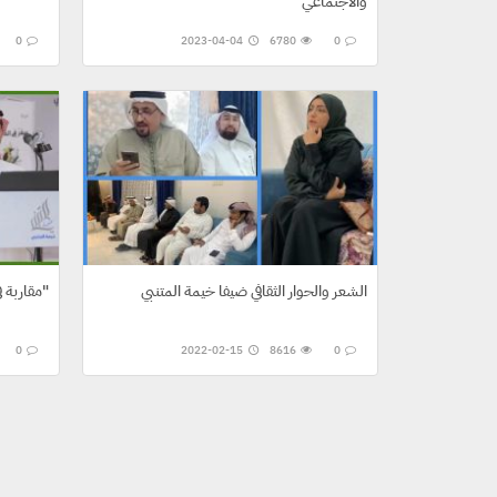
والاجتماعي
0
2023-04-04
6780
0
الشعر والحوار الثقافي ضيفا خيمة المتنبي
"مقاربة في ديوان (سفر في الذوات) لناجي حرابة"
0
2022-02-15
8616
0