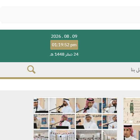
2026 . 08 . 09
01:19:52 pm
24 صفر 1448 هـ
 بنا