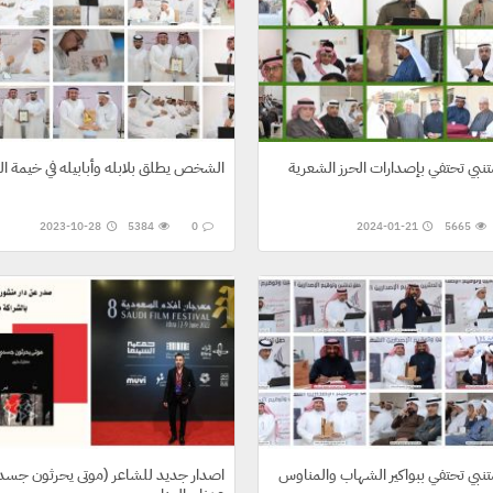
تنبي تحتفي بإصدارات الحرز الشعرية
الشخص يطلق بلابله وأبابيله في خيمة ال
2023-10-28
5384
0
2024-01-21
5665
تنبي تحتفي ببواكير الشهاب والمناوس