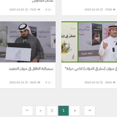
عدنان المناوس
2022-11-03
7155
0
2022-12-24
7038
سيميائية الظلال في ديوان المعيبد
2022-02-12
8221
0
2022-02-12
8313
←
«
2
1
»
→