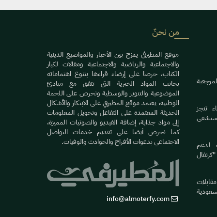
من نحنٌ
موقع المطيرفي يمزج بين الأخبار والمواضيع الدينية
والاجتماعية والرياضية والاجتماعية ومقالات لكبار
الكتاب، حرصا على إرضاء قراءها بتنوع اهتماماته
لمرجعية
بجانب المواد الخبرية التي تتفق مع مبادئ
الموضوعية والتنوير والوسطية ونحرص على اللحمة
الوطنية، يعتمد موقع المطيرفي على الابتكار والأشكال
ء تنجز
الحديثة المعتمدة على التفاعل وتحويل المعلومات
ستشفى
إلى مواد جذابة، إضافة الفيديو والصوتيات المميزة،
كما نحرص أيضا على تقديم خدمات التواصل
الاجتماعي بدعوات الأفراح والحوادث والوفيات.
ة لدعم
"كرنفال
مقابلات
عودية
info@almoterfy.com