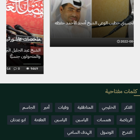
ملخصات عاشورائية
ختام إحياء المجلس الحسيني خطيب الوعي الشيخ أمجد الأحمد حفظه
الله
2022-08-12
0
9478
كلمات مفتاحية
الفكر
الخليجي
المناطقية
وفيات
أمير
الجاسم
الرياضة
همسات
الياسين
الياسين
العلامة
ابو عدنان
التدرج
الوصول
الهدف السامي