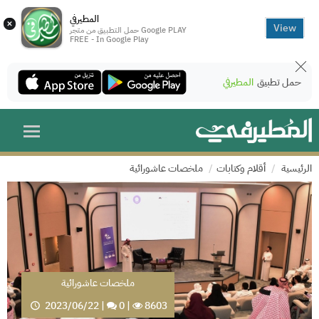
المطيرفي
×
View
حمل التطبيق من متجر Google PLAY
FREE - In Google Play
حمل تطبيق
المطيرفي
الرئيسية
أقلام وكتابات
ملخصات عاشورائية
ملخصات عاشورائية
2023/06/22
|
0
|
8603