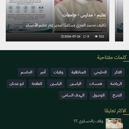
تعليم - مدارس - جامعات
ت
تكليف محمد العنزي مساعدًا لمدير عام تعليم الأحساء
ت
2026-07-26
0
332
كلمات مفتاحية
الفكر
الخليجي
المناطقية
وفيات
أمير
الجاسم
الرياضة
همسات
الياسين
الياسين
العلامة
ابو عدنان
التدرج
الوصول
الهدف السامي
الاكثر تعليقا
وقف يالحساوي ؟؟