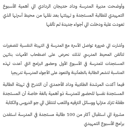
وأوضحت مديرة المدرسة وداد حديجان الردادي الي أهمية الأسبوع
التمهيدي للطالبة المستجدة و تهيئتها بعد نقلها من محيط أسرتها الذي
تعودت علية ودخلت الي أجواء جديدة لم تألفها
وأشارت الي ضرورة تواصل الأسرة مع المدرسة في التهيئة النفسية للصغيرات
لتألفن المحيط المدرسي لذلك نحرص على اصطحاب الأمهات بناتهن
المستجدات للمدرسة في الأسبوع الأول وحضور البرامج التي أعدت لهذه
المناسبة لتشعر الطالبة بالطمأنينة والتعود على الأجواء المدرسية تدريجيا
فيما أكدت المرشدة الطلابية وداد الأحمدي أن التدرج في تهيئة الطالبة
المستجدة نفسيا للحضور للمدرسة ذو أهمية بالغة خاصة أن المستجدة
طفلة تترك منزلها ووسائل الترفيه واللعب لتنتقل الي جو الدروس والكتابة
مشيرة الي استقبال أكثر من 100 طالبة مستجدة في المدرسة استفدن
برامج الأسبوع التمهيدي