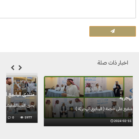
اخبار ذات صلة
منتدى اليانبيع الهجرية
الشاعر إبراهيم بو شفيع على منصة ( الينابيع الهجريّة )
2024-02-15
0
5756