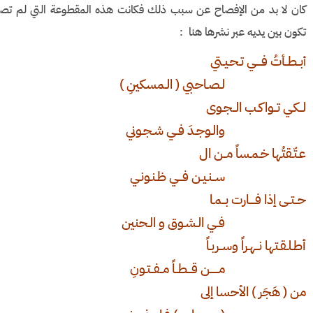
كان لا بد من الإفصاح عن سبب ذلك فكانت هذه المقطوعة التي لم تصله
تكون بين يديه عبر نشرها هنا :
بــطــأتُ فــــي تـحـيـتي
أ
لـصـاحبي ( الـمسكينِ )
لــكـي تــواكـب الــجـوى
والـوجـدَ فــي شـجـوني
عـتّـقتُها خـمـساً مــن ال
ســنـيـن فـــي ظـنـونـي
حــتــى إذا فــــارت بــمـا
فــي الـشـوق و الـحنين
أطـلـقـتها نــهـراً وســربـاً
مــــــن قـــطــاً مــفــتـونِ
من ( هَجَر ) الأحسا إلى