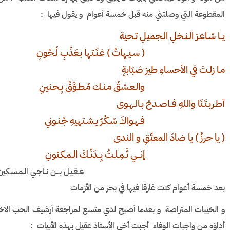
المقطوعة التي وصلتني منه قبل خمسة أعوام و يقول فيها :
يــا شـاعـرَ الـنـخلِ الـجميلِ تـحية
( سـيـهاتُ ) غـنّـتها بـعَذْبِ لُـحُونِ
مـا زلـتَ في الأحساءِ طيرَ صَبَابةٍ
والـعـشقُ مـنـك مُـطـوَّقٌ بِـحـنينِ
أطـربـتَـنَا واللهِ فــاصـدحْ بـالـهـوى
فـهـواكَ سُـكْـرٌ يـشـتهيهِ جُـنـوني
( يا حرزُ ) يا ضادَ المعتّقِ و الندى
إنـــي ثَـمِـلـتُ بِــدَنِّـكَ الـمـكـنونِ
عــقـيـل بـــن نــاجـي الـمـسـكين
بعد خمسة أعوام كنت غارقا فيها في بحر من الأزمات
و الخيبات المتراصة و بعدما أصبح لدي متسع لمراجعة أرشيف الحب الأخوي
أداؤه من واجبات الوفاء أجبت أخي الأستاذ عقيل بهذه الأبيات :