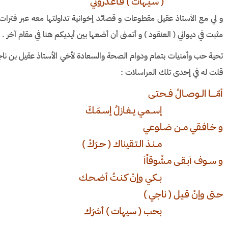
( سـيـهات ) فـاعـذروني
و لي مع الأستاذ عقيل مقطوعات و قصائد إخوانية تداولتها معه عبر فترا
مثبت في ديواني ( العنقود ) و أتمنى أن أضعها بين أيديكم هنا في مقام آخر .
تحية حب وأمنيات بتمام ودوام الصحة والسعادة لأخي الأستاذ عقيل بن نا
قلت له في إحدى تلك المراسلات :
أمّـــــا الــوصــالُ فــحـتـى
إســمـي يــغـازلُ إسـمَـكْ
و خـافـقي مــن ضـلوعي
مــنـذ الـتـقيناك ( حــرّكْ )
و ســوف أبـقـى مـشُوقاًأ
بــكـي وإنْ كـنـتُ أضـحـك
حـتى وإنْ قـيل ( ناجي )
بحب ( سيهات ) أشرَك