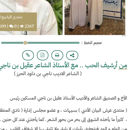
منتدى اليانبيع 
/09
|
0
|
2367
: حجم الخط
مِن أرشيف الحب .. مع الأستاذ الشاعر عقيل بن ناج
(
الشاعر الاديب ناجي بن داود الحرز
)
الأخ و الصديق الشاعر والأديب الأستاذ عقيل بن ناجي المسكين رئيس
( منتدى عرش البيان الأدبي ) بسيهات ، و عضو مجلس إدارة ( نادي المنطقة 
، كثيراً ما يأخذه الشوق إلى بحر من بحور الشعر ـ كما يأخذني عند كل حنين ـ
من الوله و الود فيتحفني بأبيات لا يليق ولا تليق بها إلا شغاف القلب ، م