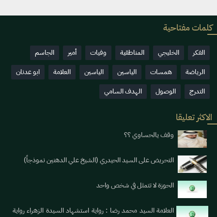
كلمات مفتاحية
الفكر
الخليجي
المناطقية
وفيات
أمير
الجاسم
الرياضة
همسات
الياسين
الياسين
العلامة
ابو عدنان
التدرج
الوصول
الهدف السامي
الاكثر تعليقا
وقف يالحساوي ؟؟
التحريض على السيد الحيدري (الشيخ علي الدهنين نموذجاً)
الحوزة لا تتمثل في شخص واحد
العلامة السيد محمد رضا : رواية استشهاد السيدة الزهراء رواية