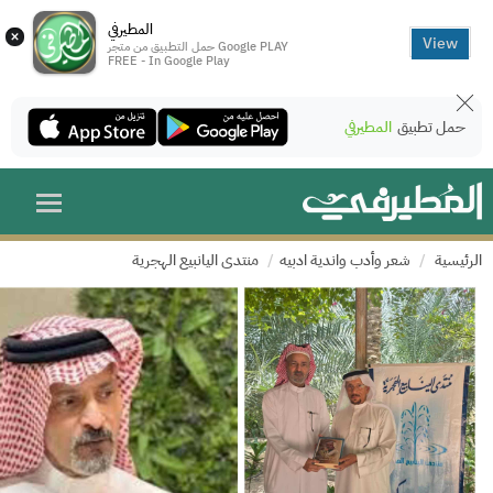
المطيرفي
×
View
حمل التطبيق من متجر Google PLAY
FREE - In Google Play
حمل تطبيق
المطيرفي
الرئيسية
شعر وأدب واندية ادبيه
منتدى اليانبيع الهجرية