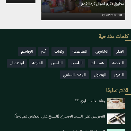
ادارة نادي التاج بالمطيرفي تكرم اشبال كرة القدم
2019-08-20
0
10444
كلمات مفتاحية
الفكر
الخليجي
المناطقية
وفيات
أمير
الجاسم
الرياضة
همسات
الياسين
الياسين
العلامة
ابو عدنان
التدرج
الوصول
الهدف السامي
الاكثر تعليقا
وقف يالحساوي ؟؟
التحريض على السيد الحيدري (الشيخ علي الدهنين نموذجاً)