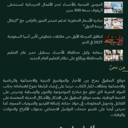
الموسى الصحية بالأحساء تنجز الأعمال الخرسانية لمستشفى
الهفوف بسعة 300 سرير
مبادرة الأسعار التحفيزية لدعم تصدير التمور بالتزامن مع "كرنفال
بريدة الدولي"
انطلاق المرحلة الأولى من مقابلات متطوعي كأس آسيا السعودية
2027 في الخبر
سعادة وكيل محافظة الأحساء يستقبل مدير عام التعليم
بالمحافظة ويطّلع على نظام التعليم العام الجديد
من نحنٌ
موقع المطيرفي يمزج بين الأخبار والمواضيع الدينية والاجتماعية والرياضية
والاجتماعية ومقالات لكبار الكتاب، حرصا على إرضاء قراءها بتنوع اهتماماته بجانب
المواد الخبرية التي تتفق مع مبادئ الموضوعية والتنوير والوسطية ونحرص على
اللحمة الوطنية، يعتمد موقع المطيرفي على الابتكار والأشكال الحديثة المعتمدة على
التفاعل وتحويل المعلومات إلى مواد جذابة، إضافة الفيديو والصوتيات المميزة، كما
نحرص أيضا على تقديم خدمات التواصل الاجتماعي بدعوات الأفراح والحوادث
والوفيات.