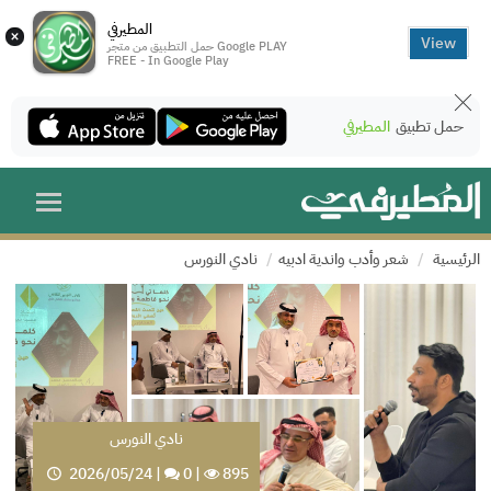
المطيرفي
×
View
حمل التطبيق من متجر Google PLAY
FREE - In Google Play
حمل تطبيق
المطيرفي
الرئيسية
شعر وأدب واندية ادبيه
نادي النورس
نادي النورس
2026/05/24
|
0
|
895