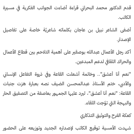
​قدم الدكتور محمد البحراني قراءة أضاءت الجوانب الفكرية في مسيرة
الكاتب.
​أضفى الشاعر نبيل بن عاجان بكلماته شاعريّة خاصة على تفاصيل
الإصدار.
​أكد رجل الأعمال عبدالله بوصقير على أهمية التلاحم بين قطاع الأعمال
والحراك الثقافي لدعم المبدعين.
​"نعم أنا أعشق".. وخاتمة أشعلت القاعة ​وفي ذروة التفاعل الإنساني
والأدبي، ختم الأستاذ عبدالمحسن الضيف نصه بعبارة هزت جنبات
القاعة: "نعم أنا أعشق"، ليرد عليها الجمهور بعاصفة من التصفيق الحار
والبهجة التي توّجت اللقاء.
​كعكة الفرح والتوثيق التذكاري
​شهدت الأمسية توقيع الكاتب لإصداره الجديد وتوزيعه على الحضور