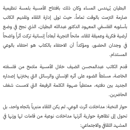
البطيان يُهندس المساء وكان ذلك ب​افتتاح الأمسية بلمسة تنظيمية
صارمة التزمت بالوقت تماماً، حيث تولى إدارة اللقاء وتقديم الكاتب
بأسلوبه الفلسفي المعهود الدكتور عبدالله البطيان، الذي نجح في وضع
أرضية فكرية وعميقة للقاء، مانحاً التجربة أبعاداً إنسانية تركت أثراً واضحاً
في وجدان الحضور، ومؤكداً أن الاحتفاء بالكتاب هو احتفاء بالوعي
المستدام.
​قدم الكاتب عبدالمحسن الضيف خلال الأمسية ملامح من فلسفته
الخاصة، مسلطاً الضوء على أثره الإنساني والرسائل التي يختزنها إصداره
الجديد بين دفتيه، ممتطياً صهوة الكلمة الرفيعة التي لامست شغف
الحاضرين.
​حوار النخبة: مداخلات أثرت الوعي، ​لم يكن اللقاء منبرياً باتجاه واحد، بل
تحول إلى تظاهرة حوارية أثرتها مداخلات نوعية من قامات لها وزنها في
المشهد الثقافي والاجتماعي: