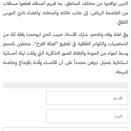
الذين توافدوا من مختلف المناطق، بما فيهم أصدقاء قطعوا مسافات
من العاصمة الرياض، إلى جانب عائلته وأصحابه، وأعضاء نادي النورس
الثقافي.
​وفي لفتة وفاء وتلاحم، شارك الأستاذ حبيب الحرز (بوحمد) رفقة ثلة من
الشخصيات والكوادر الثقافية في تقطيع "كعكة الفرح"، محتفين بالمنجز
وسط أجواء من المودة والتقاط الصور التذكارية التي وثقت ليلة أحسائية
استثنائية بامتياز، تبرهن مجدداً على أن الأحساء ولّادة بالإبداع وحاضنة
للبهجة.