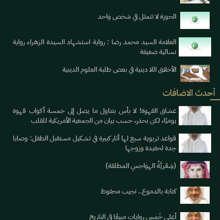
الحوزة لا تتمثل في شخص واحد
العلامة السيد محمد رضا : رواية استشهاد السيدة الزهراء رواية
نسائية ضعيفة
الأخلاق اللا دينية في بعض طلبة العلوم الدينية
أحدث الاضافات
عشاق القهوة! لا بأس بتناول ما يصل إلى خمسة أكواب قهوة
يوميََا، لكن بحذر، حسب بيان من الجمعية الأمريكية للقلب
قواعد تربوية سبع لها أثار كبيرة في تشكيل مستقبل الطفل: وصايا
جدة لحفيدة وزوجها
(شِعْريَّةُ الهواجسِ المطلقة)
كتابة بالدموع.. نجيب محفوظ
أعلى خَمس روايات مبيعًا في التاريخ