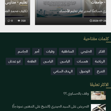
تعليم - مدارس - جامعات
تكليف محمد العنزي مساعدًا لمدير عام تعليم الأحساء
2026-07-26
0
338
كلمات مفتاحية
الفكر
الخليجي
المناطقية
وفيات
أمير
الجاسم
الرياضة
همسات
الياسين
الياسين
العلامة
ابو عدنان
التدرج
الوصول
الهدف السامي
الاكثر تعليقا
وقف يالحساوي ؟؟
التحريض على السيد الحيدري (الشيخ علي الدهنين نموذجاً)