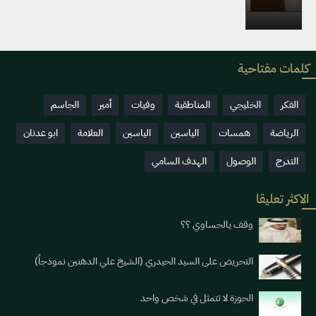
2026-07-27
0
598
كلمات مفتاحية
الفكر
الخليجي
المناطقية
وفيات
أمير
الجاسم
الرياضة
همسات
الياسين
الياسين
العلامة
ابو عدنان
التدرج
الوصول
الهدف السامي
الاكثر تعليقا
وقف يالحساوي ؟؟
التحريض على السيد الحيدري (الشيخ علي الدهنين نموذجاً)
الحوزة لا تتمثل في شخص واحد