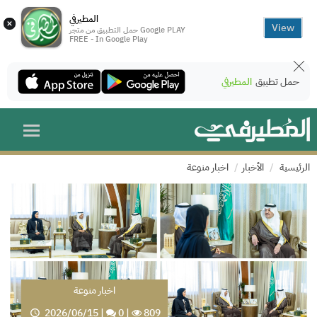
المطيرفي
×
View
حمل التطبيق من متجر Google PLAY
FREE - In Google Play
حمل تطبيق
المطيرفي
الرئيسية
الأخبار
اخبار منوعة
اخبار منوعة
2026/06/15
|
0
|
809