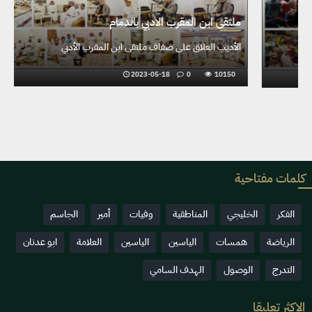
م
ملتقى ابن المقرب الادبي بالدمام
ا
مجازُ اليواقيتِ يضيء الظهرانَ شِعرًا
2023-03-18
0
10654
كلمات مفتاحية
الفكر
الخليجي
المناطقية
وفيات
أمير
الجاسم
الرياضة
همسات
الياسين
الياسين
العلامة
ابو عدنان
التدرج
الوصول
الهدف السامي
الاكثر تعليقا