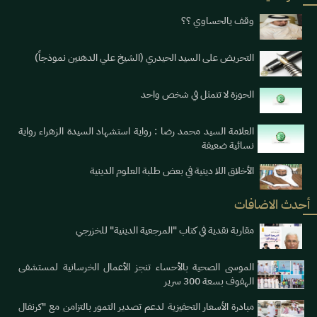
وقف يالحساوي ؟؟
التحريض على السيد الحيدري (الشيخ علي الدهنين نموذجاً)
الحوزة لا تتمثل في شخص واحد
العلامة السيد محمد رضا : رواية استشهاد السيدة الزهراء رواية
نسائية ضعيفة
الأخلاق اللا دينية في بعض طلبة العلوم الدينية
أحدث الاضافات
مقاربة نقدية في كتاب "المرجعية الدينية" للخزرجي
الموسى الصحية بالأحساء تنجز الأعمال الخرسانية لمستشفى
الهفوف بسعة 300 سرير
مبادرة الأسعار التحفيزية لدعم تصدير التمور بالتزامن مع "كرنفال