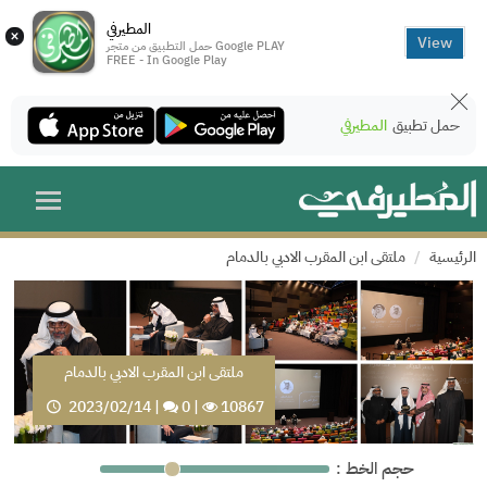
المطيرفي
×
View
حمل التطبيق من متجر Google PLAY
FREE - In Google Play
حمل تطبيق
المطيرفي
الرئيسية
ملتقى ابن المقرب الادبي بالدمام
ملتقى ابن المقرب الادبي بالدمام
2023/02/14
|
0
|
10867
: حجم الخط