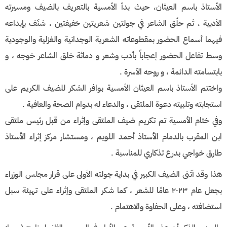
الأستاذ باسم العيثان، حيث بدأ الأمسية بالتعريف بالضيف ومسيرته
الأدبية ، ثم حلّق الشاعر في جولتين شعريتين خفيفتين ، شنّف بإبداعه
فيهما أسماع الحضور بمقطوعاته الشعرية الوجدانية والغزلية والوجودية
وسط تفاعل الحضور إعجاباً بأدب وشعر و دماثة خلق الشاعر خوجه ، و
بابتسامته الدائمة ، و روحه الآسرة .
واختتم الأستاذ باسم العيثان الأمسية بوافر الشكر للضيف الكريم على
استجابته وتلبيته دعوة الملتقى ، والدعاء له بدوام الصحة والعافية .
وفي ختام الأمسية تم تكريم ضيف الملتقى وإثراء من قبل رئيس ملتقى
ابن المقرب بالدمام الأستاذ أحمد اللويم ، ومستشار مركز إثراء الأستاذ
طارق خواجي بدرع تذكاري للمناسبة .
هذا وقد أثنى الضيف الكبير في بداية جولته الأولى على قرار مجلس الوزراء
بجعل عام ٢٠٢٣ عامًا للشعر ، كما شكر الملتقى وإثراء على تهيئة سبل
استضافته ، وعلى الحفاوة والاهتمام .