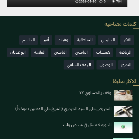
704
2026-05-30
0
1215
كلمات مفتاحية
الفكر
الخليجي
المناطقية
وفيات
أمير
الجاسم
الرياضة
همسات
الياسين
الياسين
العلامة
ابو عدنان
التدرج
الوصول
الهدف السامي
الاكثر تعليقا
وقف يالحساوي ؟؟
التحريض على السيد الحيدري (الشيخ علي الدهنين نموذجاً)
الحوزة لا تتمثل في شخص واحد