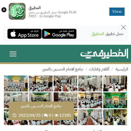
المطيرفي
×
View
حمل التطبيق من متجر Google PLAY
FREE - In Google Play
حمل تطبيق
المطيرفي
الرئيسية
أقلام وكتابات
جامع الامام الحسين بالمبرز
جامع الامام الحسين بالمبرز
2022/04/25
|
0
|
12185