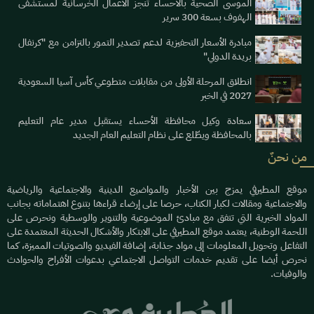
الموسى الصحية بالأحساء تنجز الأعمال الخرسانية لمستشفى
الهفوف بسعة 300 سرير
مبادرة الأسعار التحفيزية لدعم تصدير التمور بالتزامن مع "كرنفال
بريدة الدولي"
انطلاق المرحلة الأولى من مقابلات متطوعي كأس آسيا السعودية
2027 في الخبر
سعادة وكيل محافظة الأحساء يستقبل مدير عام التعليم
بالمحافظة ويطّلع على نظام التعليم العام الجديد
من نحنٌ
موقع المطيرفي يمزج بين الأخبار والمواضيع الدينية والاجتماعية والرياضية
والاجتماعية ومقالات لكبار الكتاب، حرصا على إرضاء قراءها بتنوع اهتماماته بجانب
المواد الخبرية التي تتفق مع مبادئ الموضوعية والتنوير والوسطية ونحرص على
اللحمة الوطنية، يعتمد موقع المطيرفي على الابتكار والأشكال الحديثة المعتمدة على
التفاعل وتحويل المعلومات إلى مواد جذابة، إضافة الفيديو والصوتيات المميزة، كما
نحرص أيضا على تقديم خدمات التواصل الاجتماعي بدعوات الأفراح والحوادث
والوفيات.