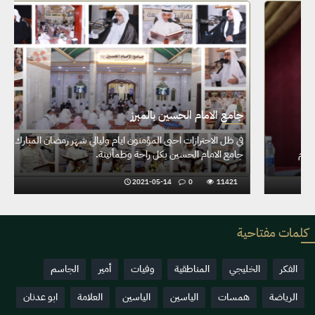
ج
جامع الامام الحسين بالمبرز
ف
آية الله السيد محمد رضا الأحمد السلمان :رغم الجائحة في ٢٠٢٠م
ج
2021-01-07
0
12170
كلمات مفتاحية
الفكر
الخليجي
المناطقية
وفيات
أمير
الجاسم
الرياضة
همسات
الياسين
الياسين
العلامة
ابو عدنان