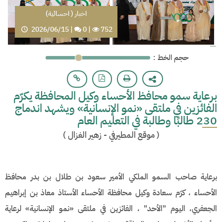
اخبار ( احسائية)
2026/06/15
|
0
|
752
: حجم الخط
برعاية سمو محافظ الأحساء وكيل المحافظة يكرّم
الفائزين في ملتقى «نمو الإنسانية» ويشهد اندماج
230 طالبًا وطالبة في التعليم العام
(
موقع المطيرفي - زهير الغزال
)
برعاية صاحب السمو الملكي الأمير سعود بن طلال بن بدر محافظ
الأحساء ، كرّم سعادة وكيل محافظة الأحساء الأستاذ معاذ بن إبراهيم
الجعفري، اليوم "الأحد" ، الفائزين في ملتقى «نمو الإنسانية» لرعاية