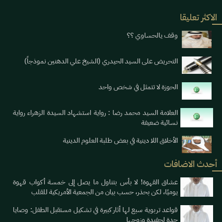
الاكثر تعليقا
وقف يالحساوي ؟؟
التحريض على السيد الحيدري (الشيخ علي الدهنين نموذجاً)
الحوزة لا تتمثل في شخص واحد
العلامة السيد محمد رضا : رواية استشهاد السيدة الزهراء رواية
نسائية ضعيفة
الأخلاق اللا دينية في بعض طلبة العلوم الدينية
أحدث الاضافات
عشاق القهوة! لا بأس بتناول ما يصل إلى خمسة أكواب قهوة
يوميََا، لكن بحذر، حسب بيان من الجمعية الأمريكية للقلب
قواعد تربوية سبع لها أثار كبيرة في تشكيل مستقبل الطفل: وصايا
جدة لحفيدة وزوجها