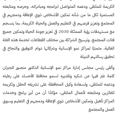
الكريمة للملتقى ودعمه المتواصل لبرامجه ومبادراته، وحرصه ومتابعته
المستمرة لكل ما من شأنه تمكين الأشخاص ذوي الإعاقة ودمجهم في
المجتمع وتعزيز فرصهم في التعليم والعمل والحياة الكريمة، بما ينسجم
مع مستهدفات رؤية المملكة 2030 في تعزيز جودة الحياة وتمكين جميع
فئات المجتمع، وترسيخ الشراكة بين مختلف القطاعات لخدمة هذه الفئة
الغالية، متمنيًا لمراكز نمو الإنسانية وشركائها دوام التوفيق والنجاح في
تحقيق رسالتهم النبيلة
وألقى رئيس مجلس إدارة مراكز نمو الإنسانية الدكتور منصور الجبران
كلمة عبّر فيها عن شكره وتقديره لسمو محافظ الأحساء على رعايته
ودعمه للملتقى، ولسعادة وكيل المحافظة على تشريفه الحفل وتكريمه
للفائزين ومتابعته لأعمال الملتقى، مؤكدًا أن من أبرز برامج وخدمات
المراكز تأهيل وتمكين الأشخاص ذوي الإعاقة ودمجهم في التعليم وسوق
العمل والمجتمع