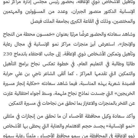
وتأهيل الأشخاص ذوي الإعاقة، بحضور رئيس مجلس إدارة مراكز نمو
الإنسانية الدكتور منصور الجبران، وعدد من المسؤولين والمهتمين
والمختصين، وذلك في القاعة الكبرى بجامعة الملك فيصل
وشاهد سعادته والحضور عرضًا مرئيًا بعنوان «خمسون محطة من النجاح
والإنجاز»، استعرض أبرز منجزات مراكز نمو الإنسانية في مجال رعاية
وتأهيل وتمكين الأشخاص ذوي الإعاقة، إلى جانب الاحتفاء باندماج 230
طالبًا وطالبة في التعليم العام، في خطوة تعكس نجاح برامج التأهيل
والتمكين التي تقدمها المراكز ، كما ألقى الشاعر ناجي بن علي حرابة
قصيدة شعرية بهذه المناسبة، فيما شاهد سعادته «حكاية إنجاز مسيرة
الخريجين» التي جسدت نماذج نجاح ملهمة، وسط أجواء احتفالية عبّرت
عن الفخر بالمنجزات والاعتزاز بما تحقق من نجاحات في مسيرة التمكين
وأكد سعادة وكيل محافظة الأحساء أن ما تحقق من إنجازات في ملتقى
«نمو الإنسانية» يجسد حجم الاهتمام والعناية التي يحظى بها الأشخاص
ذوو الإعاقة في المحافظة من سمو محافظ الأحساء ، مثمنًا رعاية سموّه