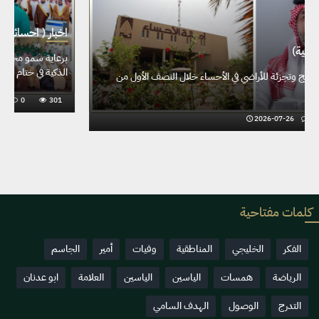
اخبار ( احسائية)
752 عملية دمج وتجزئة للأراضي في الأحساء خلال النصف الأول من
2026
2026-07-26
0
275
كلمات مفتاحية
الفكر
الخليجي
المناطقية
وفيات
أمير
الجاسم
الرياضة
همسات
الياسين
الياسين
العلامة
ابو عدنان
التدرج
الوصول
الهدف السامي