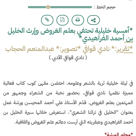
: حجم الخط
*أمسية خليلية تحتفي بعلم العَروض وإرث الخليل
بن أحمد الفراهيدي*
*تقرير:* نادي قوافي *تصوير:* عبدالمنعم الحجاب
(
نادي قوافي الأدبي
)
في ليلة خليلية ثرية بالشعر وعلومه، احتضن مقهى كوب كتاب فعالية
مميزة نظمها نادي قوافي، بحضور نخبة من الشعراء وجمهور من
المهتمين بعلم العَروض. قدّم الأستاذ علي أحمد المحيسن ورشة عمل
بعنوان "الخليل في تراثنا الشعري"، استعرض خلالها سيرة الخليل بن
أحمد الفراهيدي وعبقريته التي أرست دعائم علم العَروض والقافية.
*محاور الورشة*