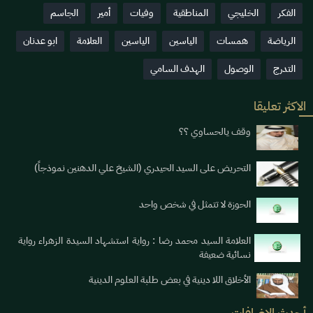
الفكر
الخليجي
المناطقية
وفيات
أمير
الجاسم
الرياضة
همسات
الياسين
الياسين
العلامة
ابو عدنان
التدرج
الوصول
الهدف السامي
الاكثر تعليقا
وقف يالحساوي ؟؟
التحريض على السيد الحيدري (الشيخ علي الدهنين نموذجاً)
الحوزة لا تتمثل في شخص واحد
العلامة السيد محمد رضا : رواية استشهاد السيدة الزهراء رواية
نسائية ضعيفة
الأخلاق اللا دينية في بعض طلبة العلوم الدينية
أحدث الاضافات