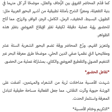
كما قدّم المحاضر الفروق بين الزِّحاف والعلل، موضحًا أثر كل منهما في
بنية التفعيلة، ومعززًا الشرح بأمثلة تطبيقية من أشهر البحور العربية مثل:
الطويل، البسيط، الخفيف، الرمل، الكامل، الرجز، الوافر، والهَزَج، مما أتاح
للحضور رؤية عملية دقيقة لكيفية تغيّر الإيقاع العروضي بتغيّر هذه
الظواهر.
ولتعزيز الفهم، وزّع المحاضر ورقة تضم البحور الشعرية الستة عشر
ومفاتيحها التي نظمها صفي الدين الحلي، موضحًا طرق معرفة البحر عبر
التنغيم الصوتي والتقطيع العروضي والكتابي، بمشاركة عملية من الحضور.
*تفاعل الحضور*
شهدت الأمسية مداخلات ثرية من الشعراء والمهتمين، أضفت على
الورشة حيوية وأثرت النقاش، مما جعل الفعالية مساحة حقيقية لتبادل
المعرفة واستثمار الحدث.
*التكريم وختام الأمسية*