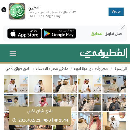
المطيرفي
×
View
حمل التطبيق من متجر Google PLAY
FREE - In Google Play
حمل تطبيق
المطيرفي
الرئيسية
شعر وأدب واندية ادبيه
ملتقى شعراء الاحساء
نادي قوافي الأدبي
نادي قوافي الأدبي
2026/02/21
|
0
|
1544