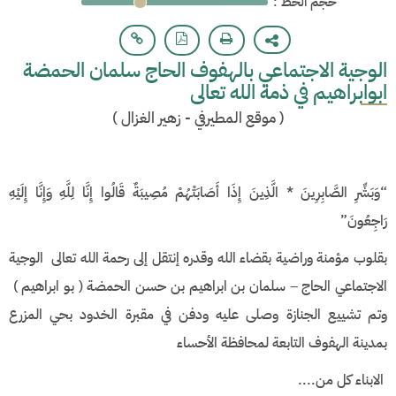
: حجم الخط
الوجية الاجتماعي بالهفوف الحاج سلمان الحمضة
ابوابراهيم في ذمة الله تعالى
(
موقع المطيرفي - زهير الغزال
)
“وَبَشِّرِ الصَّابِرِينَ * الَّذِينَ إِذَا أَصَابَتْهُمْ مُصِيبَةٌ قَالُوا إِنَّا لِلَّهِ وَإِنَّا إِلَيْهِ
رَاجِعُونَ”
بقلوب مؤمنة وراضية بقضاء الله وقدره إنتقل إلى رحمة الله تعالى الوجية
الاجتماعي الحاج – سلمان بن ابراهيم بن حسن الحمضة ( بو ابراهيم )
وتم تشييع الجنازة وصلى عليه ودفن في مقبرة الخدود بحي المزرع
بمدينة الهفوف التابعة لمحافظة الأحساء
الابناء كل من....