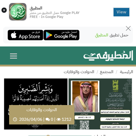
المطيرفي
×
View
حمل التطبيق من متجر Google PLAY
FREE - In Google Play
حمل تطبيق
المطيرفي
الرئيسية
المجتمع
الحوادث والوفايات
الحوادث والوفايات
2026/04/06
|
0
|
1212