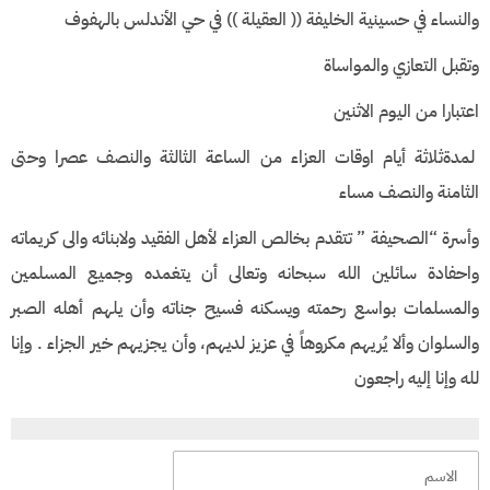
والنساء في حسينية الخليفة (( العقيلة )) في حي الأندلس بالهفوف
وتقبل التعازي والمواساة
اعتبارا من اليوم الاثنين
لمدةثلاثة أيام اوقات العزاء من الساعة الثالثة والنصف عصرا وحتى
الثامنة والنصف مساء
وأسرة “الصحيفة ” تتقدم بخالص العزاء لأهل الفقيد ولابنائه والى كريماته
واحفادة سائلين الله سبحانه وتعالى أن يتغمده وجميع المسلمين
والمسلمات بواسع رحمته ويسكنه فسيح جناته وأن يلهم أهله الصبر
والسلوان وألا يُريهم مكروهاً في عزيز لديهم، وأن يجزيهم خير الجزاء . وإنا
لله وإنا إليه راجعون