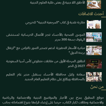
الأخلاق اللا دينية في بعض طلبة العلوم الدينية
أحدث الاضافات
مقاربة نقدية في كتاب "المرجعية الدينية" للخزرجي
الموسى الصحية بالأحساء تنجز الأعمال الخرسانية لمستشفى
الهفوف بسعة 300 سرير
مبادرة الأسعار التحفيزية لدعم تصدير التمور بالتزامن مع "كرنفال
بريدة الدولي"
انطلاق المرحلة الأولى من مقابلات متطوعي كأس آسيا السعودية
2027 في الخبر
سعادة وكيل محافظة الأحساء يستقبل مدير عام التعليم
بالمحافظة ويطّلع على نظام التعليم العام الجديد
من نحنٌ
موقع المطيرفي يمزج بين الأخبار والمواضيع الدينية والاجتماعية والرياضية
والاجتماعية ومقالات لكبار الكتاب، حرصا على إرضاء قراءها بتنوع اهتماماته بجانب