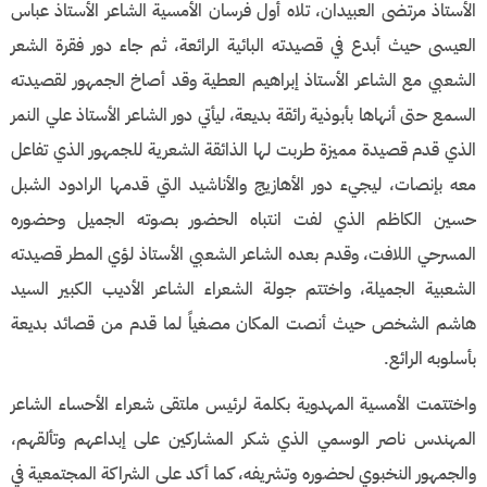
الأستاذ مرتضى العبيدان، تلاه أول فرسان الأمسية الشاعر الأستاذ عباس
العيسى حيث أبدع في قصيدته البائية الرائعة، ثم جاء دور فقرة الشعر
الشعبي مع الشاعر الأستاذ إبراهيم العطية وقد أصاخ الجمهور لقصيدته
السمع حتى أنهاها بأبوذية رائقة بديعة، ليأتي دور الشاعر الأستاذ علي النمر
الذي قدم قصيدة مميزة طربت لها الذائقة الشعرية للجمهور الذي تفاعل
معه بإنصات، ليجيء دور الأهازيج والأناشيد التي قدمها الرادود الشبل
حسين الكاظم الذي لفت انتباه الحضور بصوته الجميل وحضوره
المسرحي اللافت، وقدم بعده الشاعر الشعبي الأستاذ لؤي المطر قصيدته
الشعبية الجميلة، واختتم جولة الشعراء الشاعر الأديب الكبير السيد
هاشم الشخص حيث أنصت المكان مصغياً لما قدم من قصائد بديعة
بأسلوبه الرائع.
واختتمت الأمسية المهدوية بكلمة لرئيس ملتقى شعراء الأحساء الشاعر
المهندس ناصر الوسمي الذي شكر المشاركين على إبداعهم وتألقهم،
والجمهور النخبوي لحضوره وتشريفه، كما أكد على الشراكة المجتمعية في