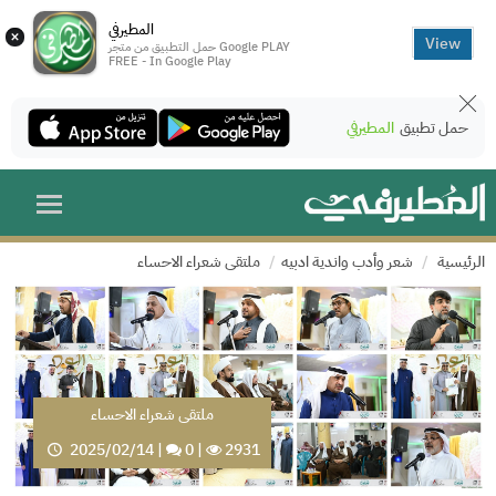
المطيرفي
×
View
حمل التطبيق من متجر Google PLAY
FREE - In Google Play
حمل تطبيق
المطيرفي
الرئيسية
شعر وأدب واندية ادبيه
ملتقى شعراء الاحساء
ملتقى شعراء الاحساء
2025/02/14
|
0
|
2931