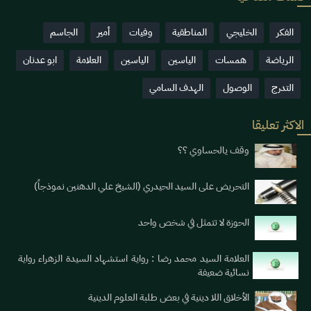
الفكر
الخليجي
المناطقية
وفيات
أمير
الجاسم
الرياضة
همسات
الياسين
الياسين
العلامة
ابو عدنان
التدرج
الوصول
الهدف السامي
الاكثر تعليقا
وقف يالحساوي ؟؟
التحريض على السيد الحيدري (الشيخ علي الدهنين نموذجاً)
الحوزة لا تتمثل في شخص واحد
العلامة السيد محمد رضا : رواية استشهاد السيدة الزهراء رواية
نسائية ضعيفة
الأخلاق اللا دينية في بعض طلبة العلوم الدينية