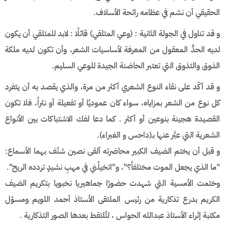
الحقيقي أن نشم في عظامه رائحة الأسلاف.
و قد تناول في الجولة الثانية : (وعي المتلقي) قائلًا : لابد للمتلقي أن يكون
لديه الحدُّ المعقول من المعرفة لأساسيات الشعر، وأن تكون لديه ملكة
الذوق والتذوق التي تعتبر الحاضنة الجيدة للوعي السليم.
و قد أكّد على نقاء النوع الشعري أكثر من مرة، والذي يقصد به أن يتفرد
كل نوع من الشعر بمزاياه، سواء كان عموديًا أو تفعيلة أو نثراً، فلا تكون
القصيدة هجينة بنوعين أو أكثر . كما دعا لفك الاشتباكات بين الأنواع
الشعرية التي عبَّر عنها بـ(داحس و الغبراء).
و قبل أن يختم الضيف الكبير محاضرته ألقى نصين شنّف بهما الأسماع:
"ما الذي يجعل الموت مختلفاً؟"، و"اتخيلُني في مهبِ نشيدٍ تردده الريح".
وختمت الأمسية التي شهدت حضورًا جماهيريا نخبويا بتكريم الضيف
الكريم بدرع تذكارية من رئيس الملتقى الأستاذ أحمد اللويم ومسؤل
مكتبة إثراء الأستاذ عبدالله الحواس ، لتُلتقط بعدها الصور التذكارية .