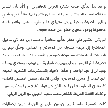
و قد بدأ العلَّاق حديثه بشكره الجزيل للحاضرين، و أكَّد بأن الشاعر
مكافأته ليست الجوائز بل هي اللحظة التي يلتقي فيها بمُتلقٍّ نابهٍ و فطنٍ
يتلقى القصيدة بمحبة ويرحل معها في عالم مليء بالتأمل، واعتبر نفسه
محظوظا بوجود محبين جعلوا من حلمه حقيقة.
لم يكن الدكتور علي جعفر العلَّاق محاضراً فحسب؛ بل دعا لكي تتحول
المحاضرة إلى مهمة مشتركة بين المحاضر و المتلقي، وحلَّقَ بهم إلى
فضاءات أدبية مليئة بمجموعة كبيرة من الأسماء الشعرية المهمة كرائد
قصيدة النثر الفرنسي بودلير وروبورت شولر وكمال أبوديب وسعدي يوسف
وعبدالرزاق عبدالواحد. و طعَّمَ الأجواء بالاستشهادات الشعرية البديعة
التي تصب في مجرى المحاضرة، وآنس الأذهان ببعض القصص اللطيفة
كقصته في السيارة مع ابن قريته الذي كان فؤاده أفرغ من فؤاد أم موسى،
و كذلك القصة الطريفة للشاعر محمد سعيد الحبوبي مع الرجل الريفي.
كانت الأمسية مقسّمة إلى جولتين تناول في الجولة الأولى: (جماليات