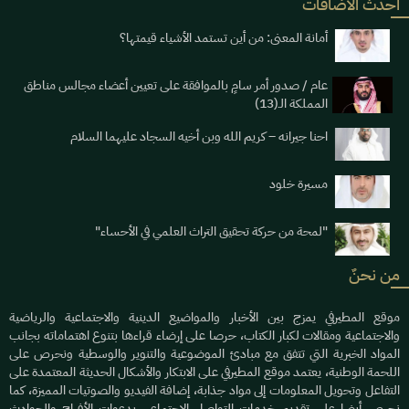
أحدث الاضافات
أمانة المعنى: من أين تستمد الأشياء قيمتها؟
عام / صدور أمر سامٍ بالموافقة على تعيين أعضاء مجالس مناطق
المملكة الـ(13)
احنا جيرانه – كريم الله وبن أخيه السجاد عليهما السلام
مسيرة خلود
"لمحة من حركة تحقيق التراث العلمي في الأحساء"
من نحنٌ
موقع المطيرفي يمزج بين الأخبار والمواضيع الدينية والاجتماعية والرياضية
والاجتماعية ومقالات لكبار الكتاب، حرصا على إرضاء قراءها بتنوع اهتماماته بجانب
المواد الخبرية التي تتفق مع مبادئ الموضوعية والتنوير والوسطية ونحرص على
اللحمة الوطنية، يعتمد موقع المطيرفي على الابتكار والأشكال الحديثة المعتمدة على
التفاعل وتحويل المعلومات إلى مواد جذابة، إضافة الفيديو والصوتيات المميزة، كما
نحرص أيضا على تقديم خدمات التواصل الاجتماعي بدعوات الأفراح والحوادث