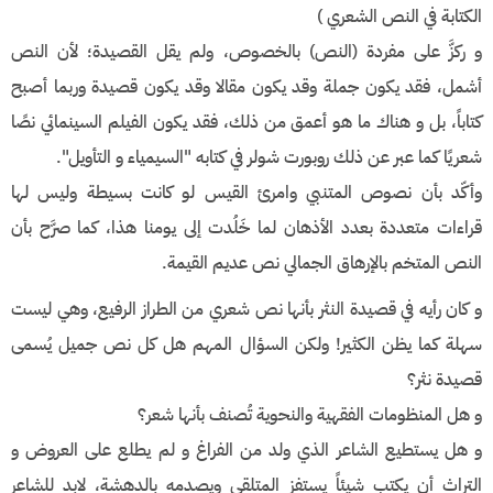
الكتابة في النص الشعري )
و ركزَّ على مفردة (النص) بالخصوص، ولم يقل القصيدة؛ لأن النص
أشمل، فقد يكون جملة وقد يكون مقالا وقد يكون قصيدة وربما أصبح
كتاباً، بل و هناك ما هو أعمق من ذلك، فقد يكون الفيلم السينمائي نصًا
شعريًا كما عبر عن ذلك روبورت شولر في كتابه "السيمياء و التأويل".
وأكّد بأن نصوص المتنبي وامرئ القيس لو كانت بسيطة وليس لها
قراءات متعددة بعدد الأذهان لما خَلُدت إلى يومنا هذا، كما صرَّح بأن
النص المتخم بالإرهاق الجمالي نص عديم القيمة.
و كان رأيه في قصيدة النثر بأنها نص شعري من الطراز الرفيع، وهي ليست
سهلة كما يظن الكثير! ولكن السؤال المهم هل كل نص جميل يُسمى
قصيدة نثر؟
و هل المنظومات الفقهية والنحوية تُصنف بأنها شعر؟
و هل يستطيع الشاعر الذي ولد من الفراغ و لم يطلع على العروض و
التراث أن يكتب شيئاً يستفز المتلقي ويصدمه بالدهشة، لابد للشاعر