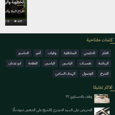
كلمات مفتاحية
الفكر
الخليجي
المناطقية
وفيات
أمير
الجاسم
الرياضة
همسات
الياسين
الياسين
العلامة
ابو عدنان
التدرج
الوصول
الهدف السامي
الاكثر تعليقا
وقف يالحساوي ؟؟
التحريض على السيد الحيدري (الشيخ علي الدهنين نموذجاً)