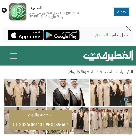
المطيرفي
×
View
حمل التطبيق من متجر Google PLAY
FREE - In Google Play
حمل تطبيق
المطيرفي
الرئيسية
المجتمع
الخطوبة والزواج
الخطوبة والزواج
2026/06/13
|
0
|
601