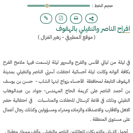
: حجم الخط
افراح الناصر والنفيلي بالهفوف
(
موقع المطيرفي - زهير الغزال
)
في ليلة من ليالي الأنس والفرح والسرور ليلة ارتسمت فيها ملامح الفرح
بكافة ألوانه وكانت ليلة أحسائية احتفلت أسرتي الناصر والنفيلي بمدينة
الهفوف التابعة لمحافظة الأحساء بزواج ابنها الشاب - حسن بن يوسف
بن أحمد الناصر على كريمة الحاج المهندس- جواد بن عبدالوهاب
النفيلي وذلك في قاعة كرستال للحفلات والمناسبات في احتفالية حضر
الاهل والاقارب والاصدقاء والزملاء ومدراء ومسؤولين وكذلك رجال أعمال
على مستوى المنطقة .
أجمل التهاني والتبريكات للعائلتين الناصر والنفيلي وألف مبروك وعقبال