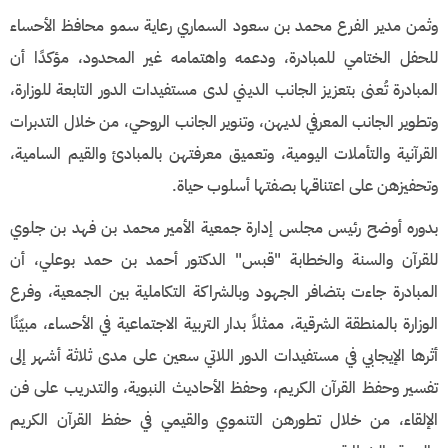
وثمن مدير الفرع محمد بن سعود السماري رعاية سمو محافظ الأحساء
للحفل الختامي للمبادرة، ودعمه واهتمامه غير المحدود، مؤكدًا أن
المبادرة تُعنى بتعزيز الجانب الديني لدى مستفيدات الدور التابعة للوزارة،
وتطوير الجانب المعرفي لديهن، وتنوير الجانب الروحي، من خلال التدبرات
القرآنية والتأملات اليومية، وتعميق معرفتهن بالمبادئ والقيم السامية،
وتحفيزهن على اعتناقها بصفتها أسلوب حياة.
بدوره أوضح رئيس مجلس إدارة جمعية الأمير محمد بن فهد بن جلوي
للقرآن والسنة والخطابة "قبس" الدكتور أحمد بن حمد بوعلي، أن
المبادرة جاءت بتضافر الجهود وبالشراكة التكاملية بين الجمعية، وفرع
الوزارة بالمنطقة الشرقية، ممثلاً بدار التربية الاجتماعية في الأحساء، مبيّنًا
أثرها الإيجابي في مستفيدات الدور اللاتي سعين على مدى ثلاثة أشهر إلى
تفسير وحفظ القرآن الكريم، وحفظ الأحاديث النبوية، والتدريب على فن
الإلقاء، من خلال تطورهن التنموي والقيمي في حفظ القرآن الكريم