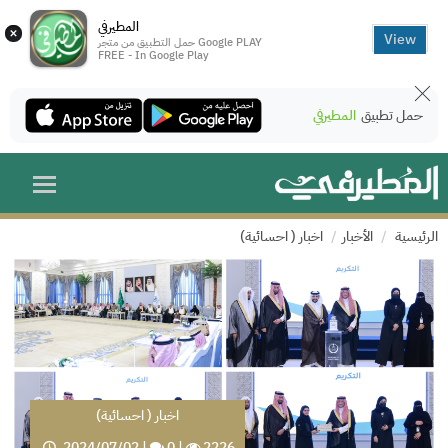
المطيرفي
×
View
حمل التطبيق من متجر Google PLAY
FREE - In Google Play
حمل تطبيق
المطيرفي
الرئيسية
الأخبار
اخبار ( احسائية)
اخبار ( احسائية)
2024/07/02
|
0
|
2226